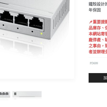
鐵殼設計
年保固
📌重要
品庫存、
本網站寄
廠停產、
之事由，
者並辦理
PD699
加