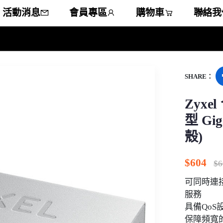
活動消息
會員專區
購物車
聯絡我
SHARE：
Zyxe
型 Gi
殼)
$
604
$
6
可同時連接
服務
具備QoS
保障頻寬