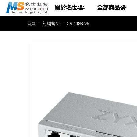
關於名世
全部商品
首頁
無網管型
GS-108B V5