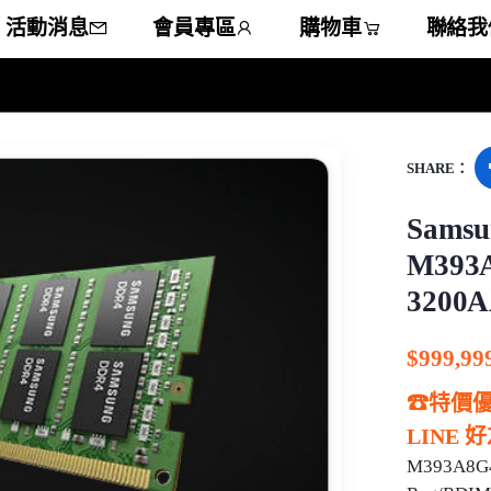
活動消息
會員專區
購物車
聯絡我
SHARE：
Samsung 三星 
M393A8
3200A
Reg/R
$
999,99
☎特價優
LINE 
M393A8G