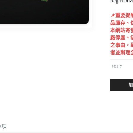
Reg/RDIM
📌重要
品庫存、
本網站寄
廠停產、
之事由，
者並辦理
PD417
加
3
項